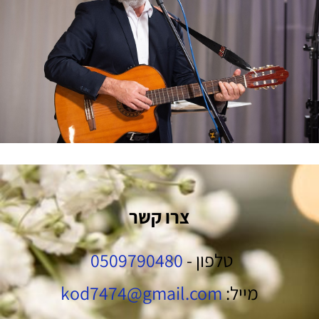
צרו קשר
טלפון -
0509790480
מייל:
kod7474@gmail.com